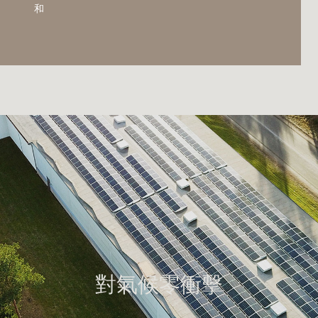
和
對氣候零衝擊