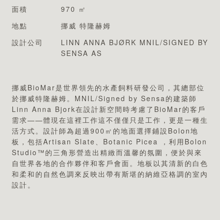
專業認證
面積
970 ㎡
地點
挪威 特隆赫姆
設計公司
LINN ANNA BJØRK MNIL/SIGNED BY
SENSA AS
挪威BioMar是世界領先的水產飼料研發公司，其總部位
於挪威特隆赫姆。MNIL/Signed by Sensa的建築師
Linn Anna Bjork在設計新空間時考慮了BioMar的客戶
需求——體現在這裡工作這不僅僅只是工作，更是一種生
活方式。設計師為超過900㎡的地面選擇鋪設Bolon地
板，包括Artisan Slate、Botanic Picea ，利用Bolon
Studio™的三角形營造出精緻而溫馨的氛圍，便於與來
自世界各地的合作夥伴和客戶會面。地板以其清新的白色
和柔和的自然色調來反映出帶有斯堪的納維亞格調的室內
設計。