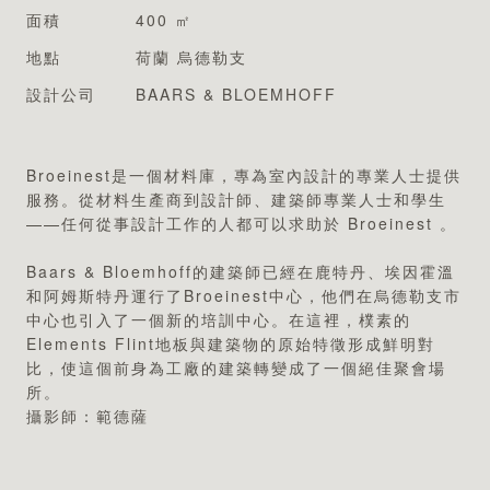
專業認證
面積
400 ㎡
地點
荷蘭 烏德勒支
設計公司
BAARS & BLOEMHOFF
Broeinest是一個材料庫，專為室內設計的專業人士提供
服務。從材料生產商到設計師、建築師專業人士和學生
——任何從事設計工作的人都可以求助於 Broeinest 。
Baars & Bloemhoff的建築師已經在鹿特丹、埃因霍溫
和阿姆斯特丹運行了Broeinest中心，他們在烏德勒支市
中心也引入了一個新的培訓中心。在這裡，樸素的
Elements Flint地板與建築物的原始特徵形成鮮明對
比，使這個前身為工廠的建築轉變成了一個絕佳聚會場
所。
攝影師：範德薩