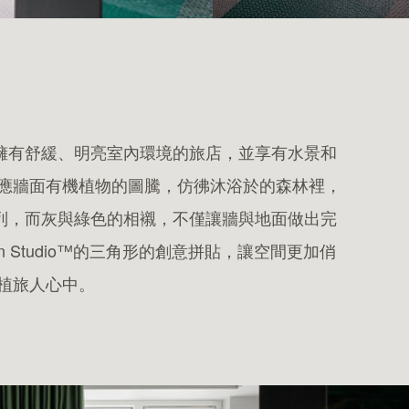
ss，是一家擁有舒緩、明亮室內環境的旅店，並享有水景和
應牆面有機植物的圖騰，仿彿沐浴於的森林裡，
an系列，而灰與綠色的相襯，不僅讓牆與地面做出完
 Studio™的三角形的創意拼貼，讓空間更加俏
植旅人心中。