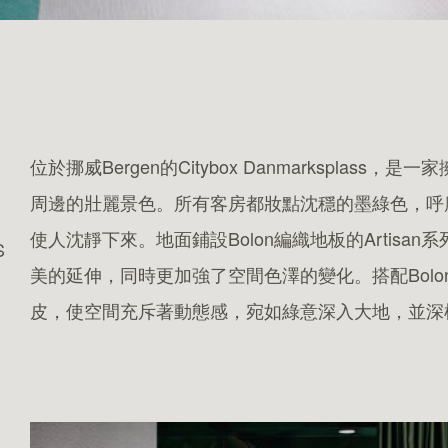
系列產品
項目案例
位於挪威Bergen的Citybox Danmarkspla
周邊的壯麗景色。所有客房都妝點沈穩的墨綠色，呼
使人沈靜下來。地面鋪設Bolon編織地板的Artis
S
美的延伸，同時更加強了空間色澤的變化。搭配Bolon
安裝
永續發展
皮，使空間充斥著動態感，宛如綠意深入大地，並深
維護
環境影響