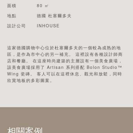
專業認證
面積
80 ㎡
地點
德國 杜塞爾多夫
設計公司
INHOUSE
這家德國購物中心位於杜塞爾多夫的一個較為成熟的地
區，是作為市中心的另一補充。 這裡設有各種設計師商
店和餐廳。 在這座時尚建築的主層設有一個美食廣場，
該美食廣場採用了 Artisan 系列搭配 Bolon Studio™
Wing 瓷磚。 客人可以在這裡休息、觀光和放鬆，同時
欣賞地板的多彩圖案。
相關案例