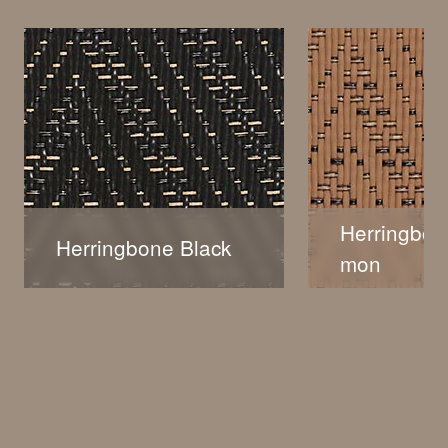
Herringbon
Herringbone Black
mon
Herringbone Black
Herringbon
Cinnamon
再熟悉不過的人字紋/魚骨紋
圖形，一直是最具標誌性的圖
這是新增的一款
案，對於它的描繪其實無須再
Cinnamon (
作贅述。如果您是在尋找永恆
有棕色的沉穩，