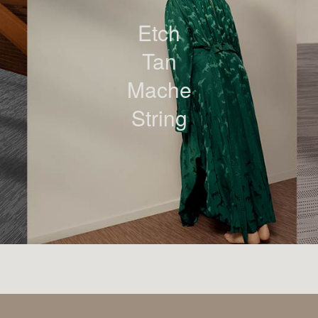
Etch
Tan
Mache
String