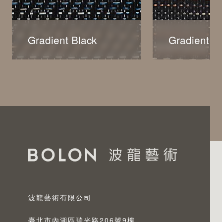
Gradient Black
Gradient B
Gradient Black
Gradient B
Gradient的圖案呈現出一種
Gradient的
漸變感，冷黑色的漸變色彰顯
漸變感，以柔軟
出不拘一格的美學風格。 該
營造溫暖的泥土
設計營造出一種誘人的感覺，
為室內營造出奢
非常適合營造奢華的氛圍。
波龍藝術有限公司
臺北市內湖區瑞光路206號9樓