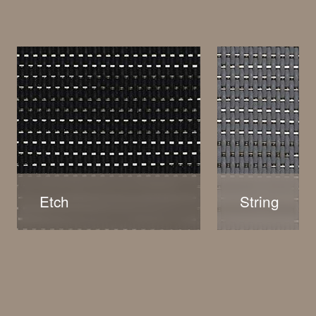
Etch
String
Etch
String
這是最具現代經典設計的黑色
中性沉穩的灰色
地板，黑色底色中夾雜著若隱
紗，這款展現現
若現的白色紗線，使得顏色充
格的地板，能夠