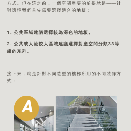
專業認證
方式。但在這之前，一個至關重要的前提就是——針
對環境我們首先需要選擇適合的地板：
1. 公共區域建議選擇較為深色的地板。
2. 公共或人流較大區域建議選擇對應空間分類33等
級的系列。
接下來，就是針對不同造型的樓梯所用的不同裝飾方
式：