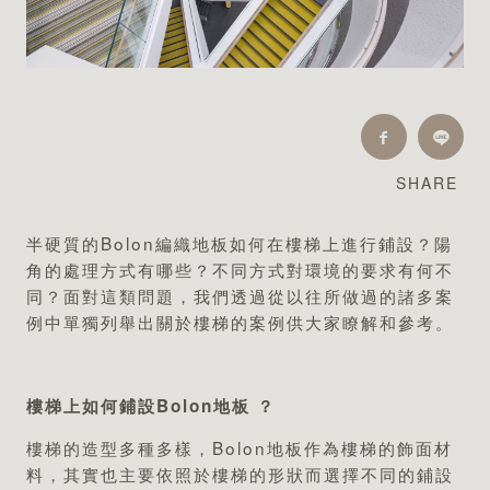
最新消息
安裝
SHARE
維護
半硬質的Bolon編織地板如何在樓梯上進行鋪設？陽
FAQ
角的處理方式有哪些？不同方式對環境的要求有何不
同？面對這類問題，我們透過從以往所做過的諸多案
下載中心
例中單獨列舉出關於樓梯的案例供大家瞭解和參考。
樓梯上如何鋪設Bolon地板 ？
永續發展
樓梯的造型多種多樣，Bolon地板作為樓梯的飾面材
環境影響
料，其實也主要依照於樓梯的形狀而選擇不同的鋪設