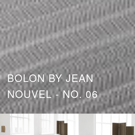
BOLON BY JEAN
NOUVEL - NO. 06