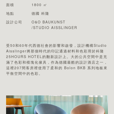
專業認證
面積
1800 ㎡
地點
德國 科隆
設計公司
O&O BAUKUNST
/STUDIO AISSLINGER
受50和60年代西德社會的影響和啟發，設計機構Studio
Aisslinger將那個時代的印記通過材料和色彩用於科隆
25HOURS HOTEL的翻新設計上。大的公共空間中是充
滿了色彩和模塊化傢具，作為德國最酷的設計酒店之一，
這裡207間客房裡使用了柔和的 Bolon BKB 系列地板來
平衡空間中的色彩。