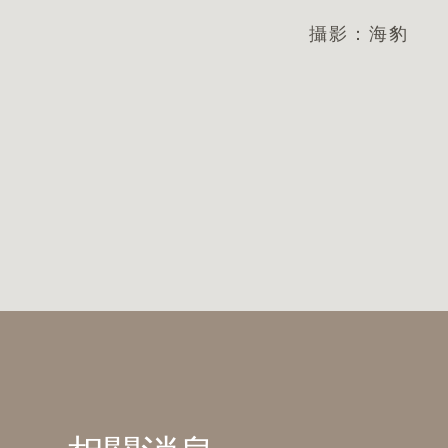
攝影：海豹