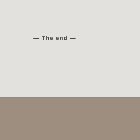
— The end —