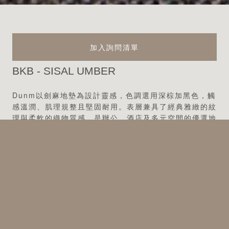
加入詢問清單
BKB - SISAL UMBER
Dunm以劍麻地墊為設計靈感，色調選用深棕加黑色，觸
感溫潤、肌理規整且堅固耐用。表層兼具了經典雅緻的紋
理與柔軟的織物質感，是辦公、酒店及多元空間的優選地
面材料。該系列採用褶皺紗線編織工藝織造，耐磨等級達
32 級。
適用規格
卷材
方塊