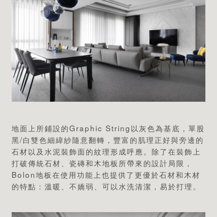
地面上所鋪設的Graphic String以灰色為基底，單股
黑/白雙色細緯紗隨意翻轉，豐富的肌理正好與旁邊的
石材以及水泥裝飾面的紋理形成呼應。除了在裝飾上
打破傳統石材、瓷磚和木地板所帶來的設計局限，
Bolon地板在使用功能上也提供了更優於石材和木材
的特點：溫暖、不嬌弱、可以水洗清潔，易於打理。