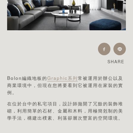
最新消息
安裝
維護
SHARE
FAQ
Bolon編織地板的
Graphic系列
常被運用於辦公以及
下載中心
商業環境中，但現在您將要看到它被運用在家裝的實
例。
在位於台中的私宅項目，設計師拋開了冗餘的裝飾堆
砌，利用簡單的石材、金屬和木料，用極簡剋制的美
永續發展
學手法，構建出樸素、利落卻層次豐富的空間環境。
環境影響